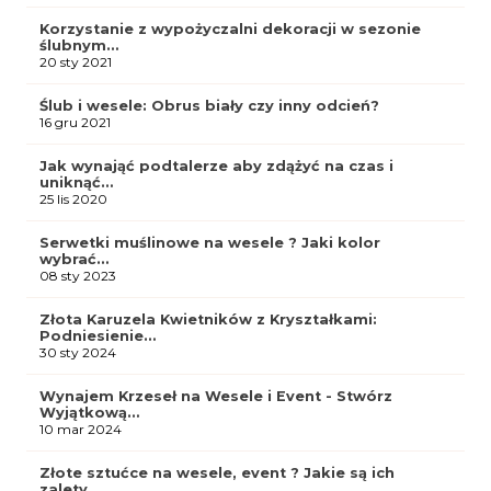
Korzystanie z wypożyczalni dekoracji w sezonie
ślubnym…
20 sty 2021
Ślub i wesele: Obrus biały czy inny odcień?
16 gru 2021
Jak wynająć podtalerze aby zdążyć na czas i
uniknąć…
25 lis 2020
Serwetki muślinowe na wesele ? Jaki kolor
wybrać…
08 sty 2023
Złota Karuzela Kwietników z Kryształkami:
Podniesienie…
30 sty 2024
Wynajem Krzeseł na Wesele i Event - Stwórz
Wyjątkową…
10 mar 2024
Złote sztućce na wesele, event ? Jakie są ich
zalety…