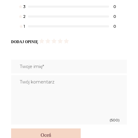
3
0
2
0
1
0
DODAJ OPINIĘ
(500)
Oceń