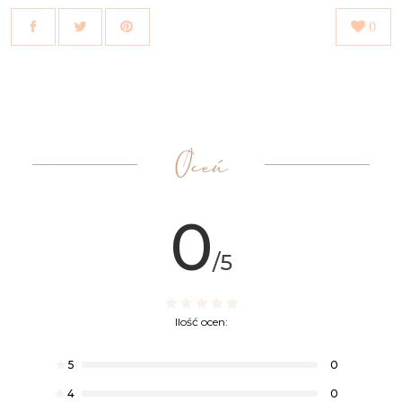
0
Oceń
0
/5
Ilość ocen:
5
0
4
0