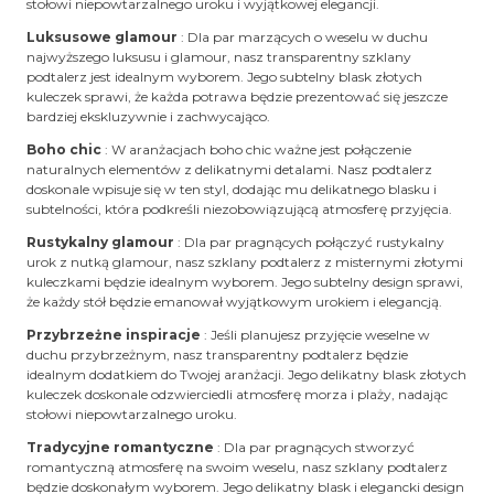
stołowi niepowtarzalnego uroku i wyjątkowej elegancji.
Luksusowe glamour
: Dla par marzących o weselu w duchu
najwyższego luksusu i glamour, nasz transparentny szklany
podtalerz jest idealnym wyborem. Jego subtelny blask złotych
kuleczek sprawi, że każda potrawa będzie prezentować się jeszcze
bardziej ekskluzywnie i zachwycająco.
Boho chic
: W aranżacjach boho chic ważne jest połączenie
naturalnych elementów z delikatnymi detalami. Nasz podtalerz
doskonale wpisuje się w ten styl, dodając mu delikatnego blasku i
subtelności, która podkreśli niezobowiązującą atmosferę przyjęcia.
Rustykalny glamour
: Dla par pragnących połączyć rustykalny
urok z nutką glamour, nasz szklany podtalerz z misternymi złotymi
kuleczkami będzie idealnym wyborem. Jego subtelny design sprawi,
że każdy stół będzie emanował wyjątkowym urokiem i elegancją.
Przybrzeżne inspiracje
: Jeśli planujesz przyjęcie weselne w
duchu przybrzeżnym, nasz transparentny podtalerz będzie
idealnym dodatkiem do Twojej aranżacji. Jego delikatny blask złotych
kuleczek doskonale odzwierciedli atmosferę morza i plaży, nadając
stołowi niepowtarzalnego uroku.
Tradycyjne romantyczne
: Dla par pragnących stworzyć
romantyczną atmosferę na swoim weselu, nasz szklany podtalerz
będzie doskonałym wyborem. Jego delikatny blask i elegancki design