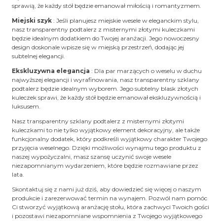
sprawią, że każdy stół będzie emanował miłością i romantyzmem.
Miejski szyk
: Jeśli planujesz miejskie wesele w eleganckim stylu,
nasz transparentny podtalerz z misternymi złotymi kuleczkami
będzie idealnym dodatkiem do Twojej aranżacji. Jego nowoczesny
design doskonale wpisze się w miejską przestrzeń, dodając jej
subtelnej elegancji.
Ekskluzywna elegancja
: Dla par marzących o weselu w duchu
najwyższej elegancji i wyrafinowania, nasz transparentny szklany
podtalerz będzie idealnym wyborem. Jego subtelny blask złotych
kuleczek sprawi, że każdy stół będzie emanował ekskluzywnością i
luksusem.
Nasz transparentny szklany podtalerz z misternymi złotymi
kuleczkami to nie tylko wyjątkowy element dekoracyjny, ale także
funkcjonalny dodatek, który podkreśli wyjątkowy charakter Twojego
przyjęcia weselnego. Dzięki możliwości wynajmu tego produktu z
naszej wypożyczalni, masz szansę uczynić swoje wesele
niezapomnianym wydarzeniem, które będzie rozmawiane przez
lata.
Skontaktuj się z nami już dziś, aby dowiedzieć się więcej o naszym
produkcie i zarezerwować termin na wynajem. Pozwól nam pomóc
Ci stworzyć wyjątkową aranżację stołu, która zachwyci Twoich gości
i pozostawi niezapomniane wspomnienia z Twojego wyjątkowego