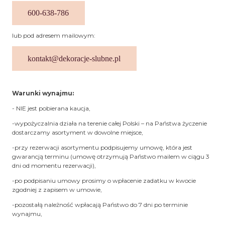
600-638-786
lub pod adresem mailowym:
kontakt@dekoracje-slubne.pl
Warunki wynajmu:
- NIE jest pobierana kaucja,
-wypożyczalnia działa na terenie całej Polski – na Państwa życzenie
dostarczamy asortyment w dowolne miejsce,
-przy rezerwacji asortymentu podpisujemy umowę, która jest
gwarancją terminu (umowę otrzymują Państwo mailem w ciągu 3
dni od momentu rezerwacji),
-po podpisaniu umowy prosimy o wpłacenie zadatku w kwocie
zgodniej z zapisem w umowie,
-pozostałą należność wpłacają Państwo do 7 dni po terminie
wynajmu,