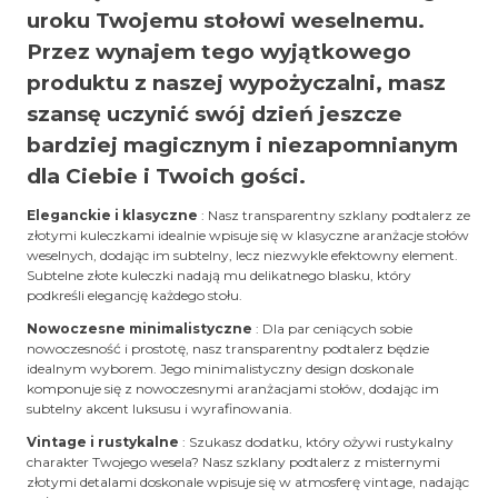
uroku Twojemu stołowi weselnemu.
Przez wynajem tego wyjątkowego
produktu z naszej wypożyczalni, masz
szansę uczynić swój dzień jeszcze
bardziej magicznym i niezapomnianym
dla Ciebie i Twoich gości.
Eleganckie i klasyczne
: Nasz transparentny szklany podtalerz ze
złotymi kuleczkami idealnie wpisuje się w klasyczne aranżacje stołów
weselnych, dodając im subtelny, lecz niezwykle efektowny element.
Subtelne złote kuleczki nadają mu delikatnego blasku, który
podkreśli elegancję każdego stołu.
Nowoczesne minimalistyczne
: Dla par ceniących sobie
nowoczesność i prostotę, nasz transparentny podtalerz będzie
idealnym wyborem. Jego minimalistyczny design doskonale
komponuje się z nowoczesnymi aranżacjami stołów, dodając im
subtelny akcent luksusu i wyrafinowania.
Vintage i rustykalne
: Szukasz dodatku, który ożywi rustykalny
charakter Twojego wesela? Nasz szklany podtalerz z misternymi
złotymi detalami doskonale wpisuje się w atmosferę vintage, nadając