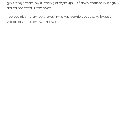
gwarancją terminu (umowę otrzymują Państwo mailem w ciągu 3
dni od momentu rezerwacji)
-po podpisaniu umowy prosimy o wpłacenie zadatku w kwocie
zgodniej z zapisem w umowie
-pozostałą należność wpłacają Państwo do 5 dni po terminie
wynajmu
-wynajmowany asortyment otrzymują Państwo najpóźniej w dzień
poprzedzający uroczystość
-zwrot (nadanie) asortymentu w pierwszy dzień roboczy po
uroczystości (w przypadku przyjęć odbywających się w inny dzień
niż sobota – termin zwrotu ustalany jest indywidualnie)
-koszty wysyłki i zwrotu leżą po stronie klienta
-możliwy odbiór osobisty w miejscowości Trzciana k. Bochni
-asortyment otrzymują Państwo czysty, wyprasowany –
przygotowany do użycia
- zwracany towar oddają Państwo bez konieczności jego prania
-zniszczony towar lub jego brak to koszt 10 zł/szt