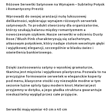
Różowe Serwetki Satynowe na Wynajem – Subtelny Połysk
i Romantyczny Prestiż
Wprowadź do swojej aranżacji nutę luksusowej
delikatności, wybierając wynajem różowych serwetek
satynowych. To produkt stworzony dla organizatorów,
którzy szukają balansu między romantyzmem a
nowoczesnym szykiem. Nasze serwetki w odcieniu Dusty
Rose / Blush Pink charakteryzują się szlachetnym,
atłasowym połyskiem, który nadaje stołom weselnym głębi
i wyjątkowej elegancji, szczególnie w blasku świec i
oświetlenia bankietowego.
Dzięki zastosowaniu satyny o wysokiej gramaturze,
tkanina jest mięsista i wyjątkowo plastyczna. Pozwala to na
precyzyjne formowanie serwetek w eleganckie koperty
pod menu, klasyczne stożki czy niezwykle modne w tym
sezonie luźne sploty typu modern knot. Materiał jest
przyjemny w dotyku, a jego gładka struktura gwarantuje
nieskazitelny wygląd przez całe przyjęcie.
Serwetki mają wymiar 40 cm x 40 cm