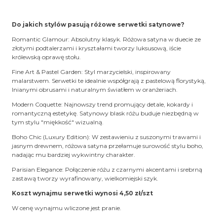
Do jakich stylów pasują różowe serwetki satynowe?
Romantic Glamour: Absolutny klasyk. Różowa satyna w duecie ze
złotymi podtalerzami i kryształami tworzy luksusową, iście
królewską oprawę stołu.
Fine Art & Pastel Garden: Styl marzycielski, inspirowany
malarstwem. Serwetki te idealnie współgrają z pastelową florystyką,
lnianymi obrusami i naturalnym światłem w oranżeriach.
Modern Coquette: Najnowszy trend promujący detale, kokardy i
romantyczną estetykę. Satynowy blask różu buduje niezbędną w
tym stylu "miękkość" wizualną.
Boho Chic (Luxury Edition): W zestawieniu z suszonymi trawami i
jasnym drewnem, różowa satyna przełamuje surowość stylu boho,
nadając mu bardziej wykwintny charakter.
Parisian Elegance: Połączenie różu z czarnymi akcentami i srebrną
zastawą tworzy wyrafinowany, wielkomiejski szyk.
Koszt wynajmu serwetki wynosi 4,50 zł/szt
W cenę wynajmu wliczone jest pranie.