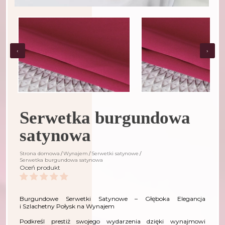
‹
›
Serwetka burgundowa
satynowa
Strona domowa
Wynajem
Serwetki satynowe
Serwetka burgundowa satynowa
Oceń produkt
Burgundowe Serwetki Satynowe – Głęboka Elegancja
i Szlachetny Połysk na Wynajem
Podkreśl prestiż swojego wydarzenia dzięki wynajmowi