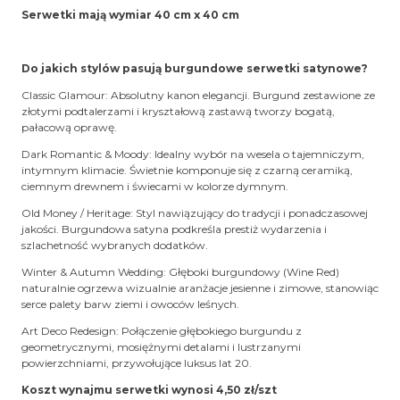
Serwetki mają wymiar 40 cm x 40 cm
Do jakich stylów pasują burgundowe serwetki satynowe?
Classic Glamour: Absolutny kanon elegancji. Burgund zestawione ze
złotymi podtalerzami i kryształową zastawą tworzy bogatą,
pałacową oprawę.
Dark Romantic & Moody: Idealny wybór na wesela o tajemniczym,
intymnym klimacie. Świetnie komponuje się z czarną ceramiką,
ciemnym drewnem i świecami w kolorze dymnym.
Old Money / Heritage: Styl nawiązujący do tradycji i ponadczasowej
jakości. Burgundowa satyna podkreśla prestiż wydarzenia i
szlachetność wybranych dodatków.
Winter & Autumn Wedding: Głęboki burgundowy (Wine Red)
naturalnie ogrzewa wizualnie aranżacje jesienne i zimowe, stanowiąc
serce palety barw ziemi i owoców leśnych.
Art Deco Redesign: Połączenie głębokiego burgundu z
geometrycznymi, mosiężnymi detalami i lustrzanymi
powierzchniami, przywołujące luksus lat 20.
Koszt wynajmu serwetki wynosi 4,50 zł/szt