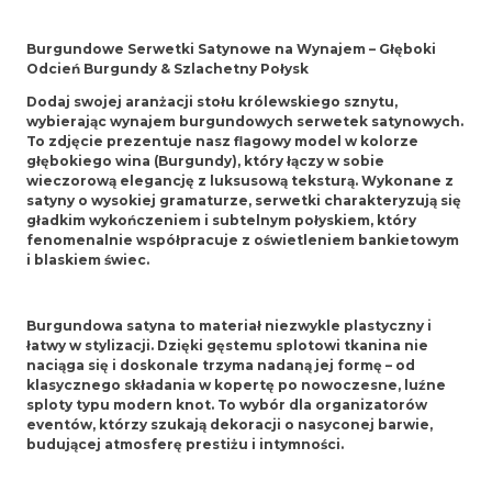
Burgundowe Serwetki Satynowe na Wynajem – Głęboki
Odcień Burgundy & Szlachetny Połysk
Dodaj swojej aranżacji stołu królewskiego sznytu,
wybierając wynajem burgundowych serwetek satynowych.
To zdjęcie prezentuje nasz flagowy model w kolorze
głębokiego wina (Burgundy), który łączy w sobie
wieczorową elegancję z luksusową teksturą. Wykonane z
satyny o wysokiej gramaturze, serwetki charakteryzują się
gładkim wykończeniem i subtelnym połyskiem, który
fenomenalnie współpracuje z oświetleniem bankietowym
i blaskiem świec.
Burgundowa satyna to materiał niezwykle plastyczny i
łatwy w stylizacji. Dzięki gęstemu splotowi tkanina nie
naciąga się i doskonale trzyma nadaną jej formę – od
klasycznego składania w kopertę po nowoczesne, luźne
sploty typu modern knot. To wybór dla organizatorów
eventów, którzy szukają dekoracji o nasyconej barwie,
budującej atmosferę prestiżu i intymności.