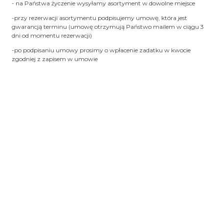
- na Państwa życzenie wysyłamy asortyment w dowolne miejsce
-przy rezerwacji asortymentu podpisujemy umowę, która jest
gwarancją terminu (umowę otrzymują Państwo mailem w ciągu 3
dni od momentu rezerwacji)
-po podpisaniu umowy prosimy o wpłacenie zadatku w kwocie
zgodniej z zapisem w umowie
-pozostałą należność wpłacają Państwo do 5 dni po terminie
wynajmu
-wynajmowany asortyment otrzymują Państwo najpóźniej w dzień
poprzedzający uroczystość
-zwrot (nadanie) asortymentu w pierwszy dzień roboczy po
uroczystości (w przypadku przyjęć odbywających się w inny dzień
niż sobota – termin zwrotu ustalany jest indywidualnie)
-koszty wysyłki i zwrotu leżą po stronie klienta
-możliwy odbiór osobisty w miejscowości Trzciana k. Bochni
-asortyment otrzymują Państwo czysty, wyprasowany –
przygotowany do użycia
- zwracany towar oddają Państwo bez konieczności jego prania