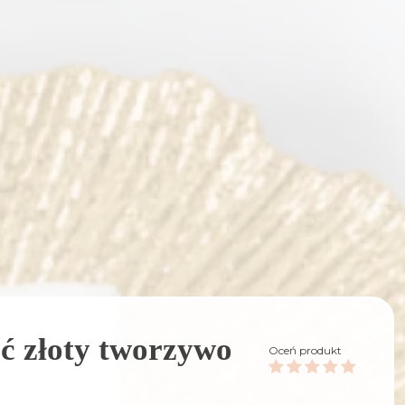
ść złoty tworzywo
Oceń produkt