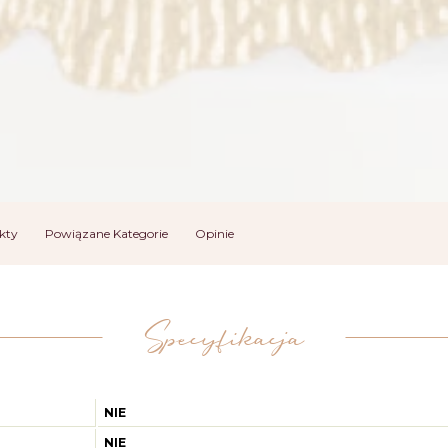
kty
Powiązane Kategorie
Opinie
Specyfikacja
NIE
NIE