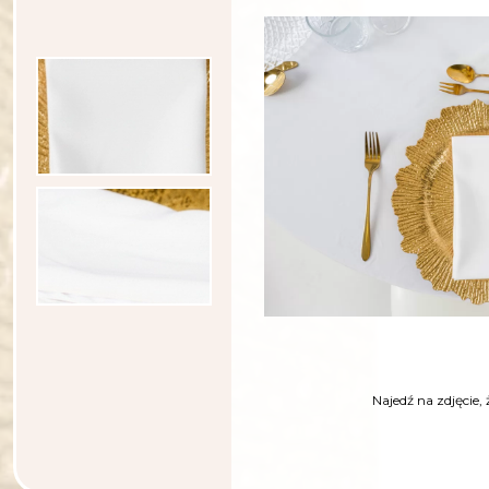
Najedź na
zdjęcie,