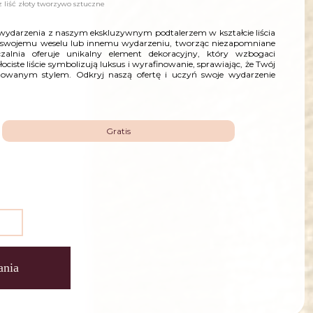
z liść złoty tworzywo sztuczne
wydarzenia z naszym ekskluzywnym podtalerzem w kształcie liścia
cji swojemu weselu lub innemu wydarzeniu, tworząc niezapomniane
alnia oferuje unikalny element dekoracyjny, który wzbogaci
łociste liście symbolizują luksus i wyrafinowanie, sprawiając, że Twój
owanym stylem. Odkryj naszą ofertę i uczyń swoje wydarzenie
Gratis
ania