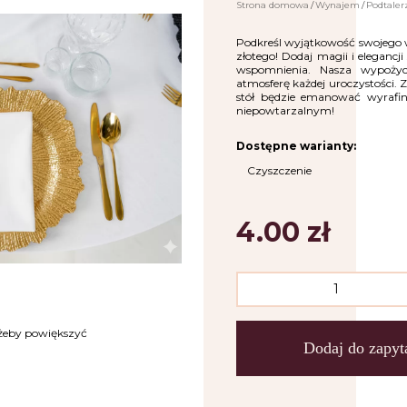
Strona domowa
Wynajem
Podtaler
Podkreśl wyjątkowość swojego 
złotego! Dodaj magii i elegan
wspomnienia. Nasza wypożycz
atmosferę każdej uroczystości. Z
stół będzie emanować wyrafin
niepowtarzalnym!
Dostępne warianty:
Czyszczenie
4.00
zł
 żeby powiększyć
Dodaj do zapyt