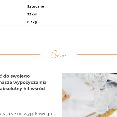
Sztuczne
33 cm
0,3kg
Opis
ić do swojego
 nasza wypożyczalnia
- absolutny hit wśród
zynają się od wyjątkowego