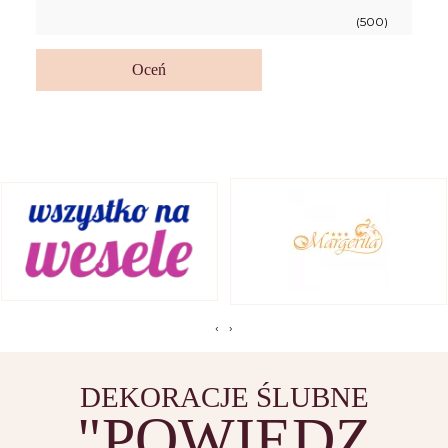
(500)
Oceń
‹
›
DEKORACJE ŚLUBNE
"POWIEDZ