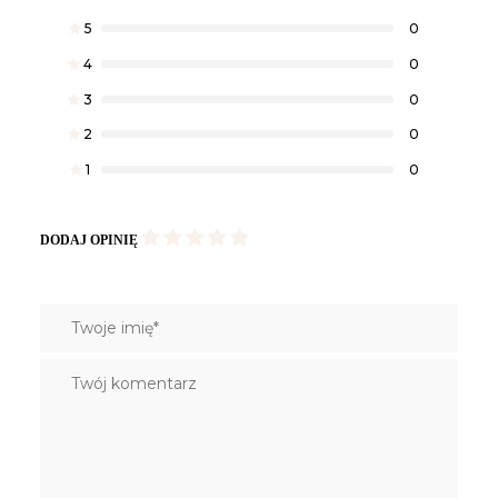
5
0
4
0
3
0
2
0
1
0
DODAJ OPINIĘ