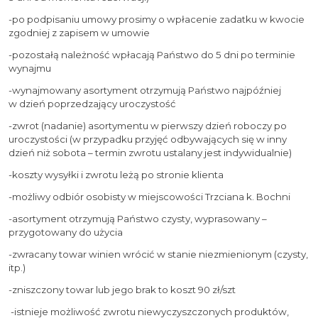
-po podpisaniu umowy prosimy o wpłacenie zadatku w kwocie
zgodniej z zapisem w umowie
-pozostałą należność wpłacają Państwo do 5 dni po terminie
wynajmu
-wynajmowany asortyment otrzymują Państwo najpóźniej
w dzień poprzedzający uroczystość
-zwrot (nadanie) asortymentu w pierwszy dzień roboczy po
uroczystości (w przypadku przyjęć odbywających się w inny
dzień niż sobota – termin zwrotu ustalany jest indywidualnie)
-koszty wysyłki i zwrotu leżą po stronie klienta
-możliwy odbiór osobisty w miejscowości Trzciana k. Bochni
-asortyment otrzymują Państwo czysty, wyprasowany –
przygotowany do użycia
-zwracany towar winien wrócić w stanie niezmienionym (czysty,
itp.)
-zniszczony towar lub jego brak to koszt 90 zł/szt
-istnieje możliwość zwrotu niewyczyszczonych produktów,