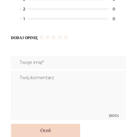
2
0
1
0
DODAJ OPINIĘ
(500)
Oceń