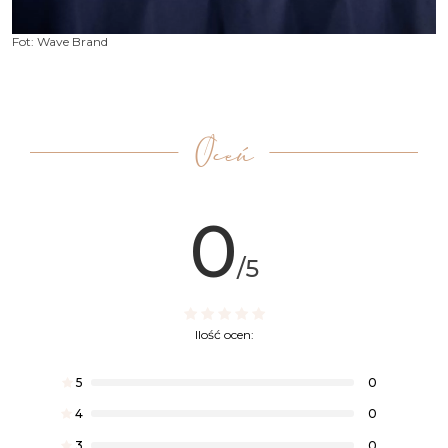
Fot: Wave Brand
Oceń
0
/5
Ilość ocen:
5
0
4
0
3
0