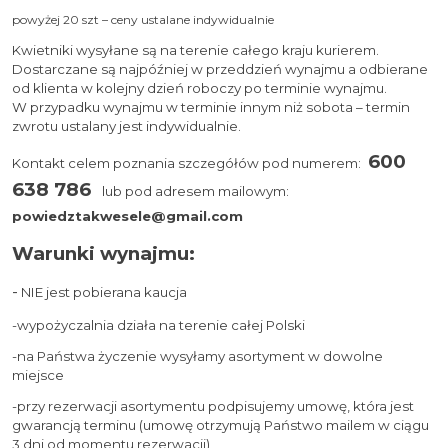
powyżej 20 szt – ceny ustalane indywidualnie
Kwietniki wysyłane są na terenie całego kraju kurierem.
Dostarczane są najpóźniej w przeddzień wynajmu a odbierane
od klienta w kolejny dzień roboczy po terminie wynajmu.
W przypadku wynajmu w terminie innym niż sobota – termin
zwrotu ustalany jest indywidualnie.
600
Kontakt celem poznania szczegółów pod numerem:
638 786
lub pod adresem mailowym:
powiedztakwesele@gmail.com
Warunki wynajmu:
-
NIE jest pobierana kaucja
-wypożyczalnia działa na terenie całej Polski
-na Państwa życzenie wysyłamy asortyment w dowolne
miejsce
-przy rezerwacji asortymentu podpisujemy umowę, która jest
gwarancją terminu (umowę otrzymują Państwo mailem w ciągu
3 dni od momentu rezerwacji)