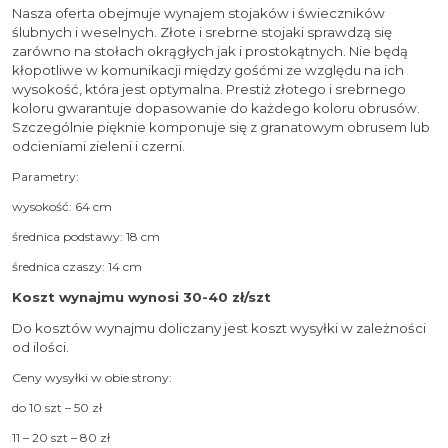
Nasza oferta obejmuje wynajem stojaków i świeczników
ślubnych i weselnych. Złote i srebrne stojaki sprawdzą się
zarówno na stołach okrągłych jak i prostokątnych. Nie będą
kłopotliwe w komunikacji między gośćmi ze względu na ich
wysokość, która jest optymalna. Prestiż złotego i srebrnego
koloru gwarantuje dopasowanie do każdego koloru obrusów.
Szczególnie pięknie komponuje się z granatowym obrusem lub
odcieniami zieleni i czerni.
Parametry:
wysokość: 64 cm
średnica podstawy: 18 cm
średnica czaszy: 14 cm
Koszt wynajmu wynosi 30-40 zł/szt
Do kosztów wynajmu doliczany jest koszt wysyłki w zależności
od ilości.
Ceny wysyłki w obie strony:
do 10 szt – 50 zł
11 – 20 szt – 80 zł